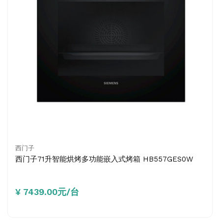
西门子
西门子71升智能烘烤多功能嵌入式烤箱 HB557GES0W
¥ 7439.00元/台