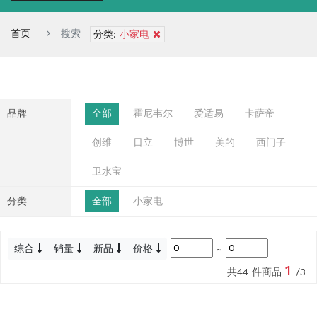
首页
搜索
分类:
小家电
品牌
全部
霍尼韦尔
爱适易
卡萨帝
创维
日立
博世
美的
西门子
卫水宝
分类
全部
小家电
综合
销量
新品
价格
~
1
共44 件商品
/3