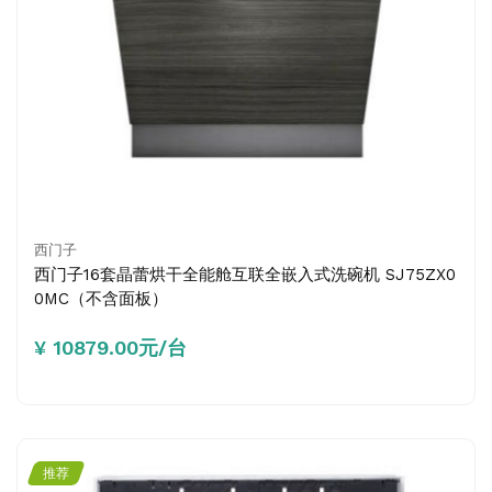
西门子
西门子16套晶蕾烘干全能舱互联全嵌入式洗碗机 SJ75ZX0
0MC（不含面板）
¥ 10879.00元/台
推荐