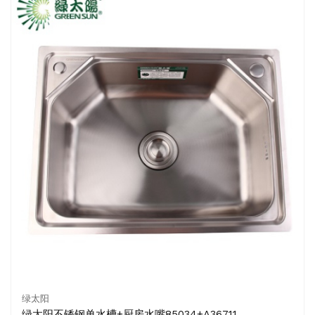
绿太阳
绿太阳不锈钢单水槽+厨房水嘴85034+A36711