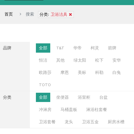
首页
搜索
分类:
卫浴洁具
品牌
全部
T&T
华帝
柯灵
箭牌
恒洁
其他
绿太阳
松下
安华
欧路莎
摩恩
美标
科勒
白兔
TOTO
分类
全部
坐便器
浴室柜
台盆
冲淋房
马桶盖板
淋浴柱套餐
卫浴套餐
龙头
卫浴五金
厨房水槽