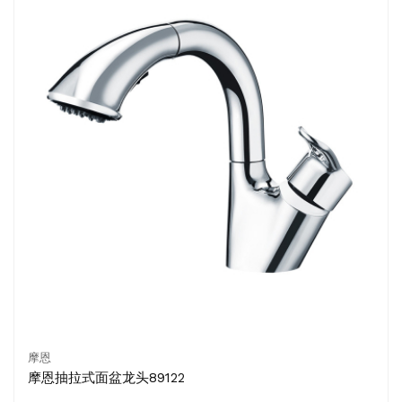
摩恩
摩恩抽拉式面盆龙头89122