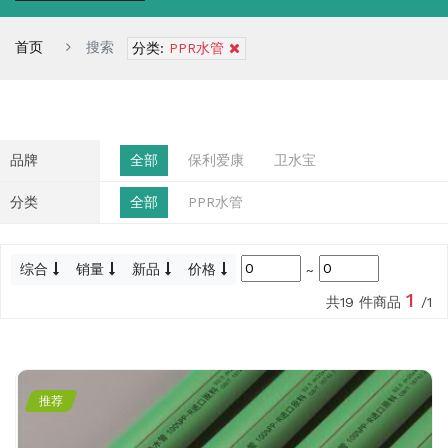
首页
搜索
分类:
PPR水管
品牌
全部
保利爱康
卫水宝
分类
全部
PPR水管
综合
销量
新品
价格
~
1
共19 件商品
/1
推荐