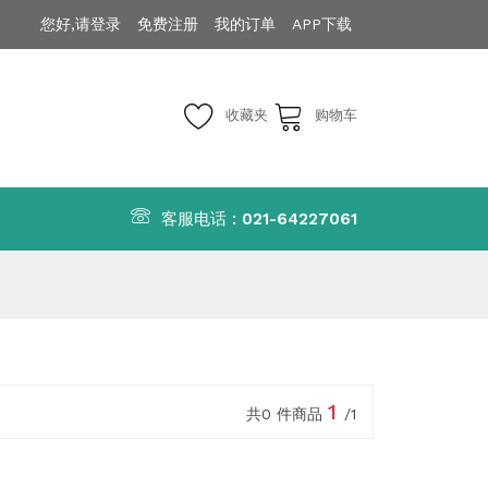
您好,请登录
免费注册
我的订单
APP下载
收藏夹
购物车
客服电话 :
021-64227061
1
共0 件商品
/1