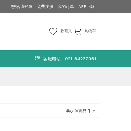
您好,请登录
免费注册
我的订单
APP下载
收藏夹
购物车
客服电话 :
021-64227061
1
共0 件商品
/1