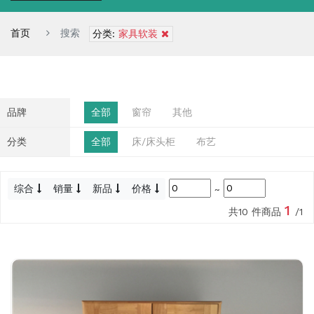
首页
搜索
分类:
家具软装
品牌
全部
窗帘
其他
分类
全部
床/床头柜
布艺
综合
销量
新品
价格
~
1
共10 件商品
/1