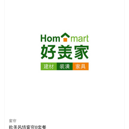
窗帘
欧美风情窗帘B套餐